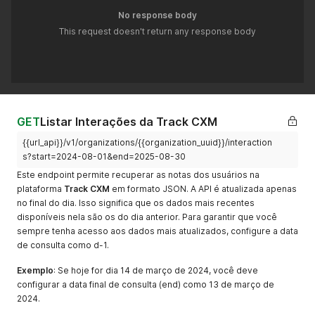
No response body
This request doesn't return any response body
GET
Listar Interações da Track CXM
{{url_api}}/v1/organizations/{{organization_uuid}}/interaction
s?start=2024-08-01&end=2025-08-30
Este endpoint permite recuperar as notas dos usuários na
plataforma
Track CXM
em formato JSON. A API é atualizada apenas
no final do dia. Isso significa que os dados mais recentes
disponíveis nela são os do dia anterior. Para garantir que você
sempre tenha acesso aos dados mais atualizados, configure a data
de consulta como d-1.
Exemplo
: Se hoje for dia 14 de março de 2024, você deve
configurar a data final de consulta (end) como 13 de março de
2024.