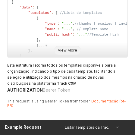
{
"data"
:
{
"templates"
:
[
//Lista de templates
{
"type"
:
"..."
,
//thanks | expired | invite 
"name"
:
"..."
,
//Template nome
"public_hash"
:
"..."
//Template Hash   
}
,
{
...
}
View More
]
,
}
}
Esta estrutura retorna todos os templates disponíveis para a
organização, indicando o tipo de cada template, facilitando a
seleção e utilização dos mesmos na criação de novas
distribuições na plataforma
Track CXM
.
AUTHORIZATION
Bearer Token
This request is using Bearer Token from folder
Documentação (pt-
BR)
Example Request
Listar Templates da Track CXM