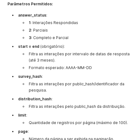
Parâmetros Permitidos:
answer_status
:
1
: Interações Respondidas
2
: Parciais
3
: Completo e Parcial
start
e
end
(obrigatório):
Filtra as interações por intervalo de datas de resposta
(até 3 meses).
Formato esperado: AAAA-MM-DD
survey_hash
:
Filtra as interações por public_hash/identificador da
pesquisa.
distribution_hash
:
Filtra as interações pelo public_hash da distribuição.
limit
:
Quantidade de registros por página (máximo de 100).
page
:
Número da página a ser exibida na paginação.