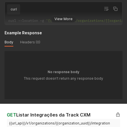
curl
View More
curl 
--
location 
-
g 
'{{url_api}}/v1/organizations/{{organiza
Example Response
Body
Headers (0)
No response body
This request doesn't return any response body
GET
Listar Integrações da Track CXM
{{url_api}}/v1/organizations/{{organization_uuid}}/integration