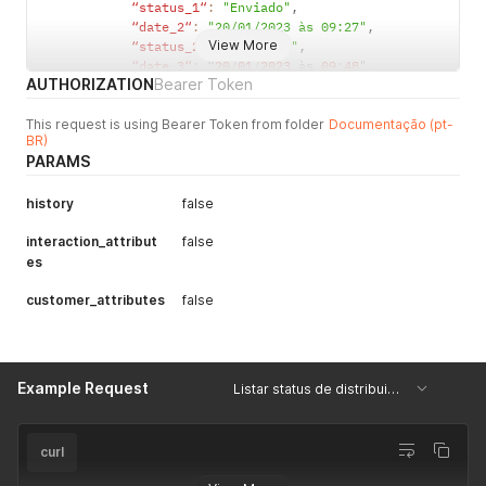
“status_1“
:
"Enviado"
,
“date_2“
:
"20/01/2023 às 09:27"
,
View More
“status_2“
:
"Recebido"
,
“date_3“
:
 “
20
/
01
/
2023
 às 
09
:
48
"
,
AUTHORIZATION
Bearer Token
"status_3“: "
Aberto"
,
“date_4“
:
 “
20
/
01
/
2023
 às 
09
:
55
"
,
This request is using Bearer Token from folder
“status_4“
:
"Clicado"
,
Documentação (pt-
BR)
}
PARAMS
]
,
"success"
:
1
,
"message"
:
""
history
false
}
interaction_attribut
false
es
customer_attributes
false
Example Request
Listar status de distribuições da Track CXM
curl