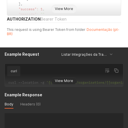
]
,
View More
"success"
:
1
,
"message"
:
""
AUTHORIZATION
Bearer Token
}
This request is using Bearer Token from folder
Documentação (pt-
BR)
Example Request
Listar Integrações da Track CXM
curl
View More
curl 
--
location 
-
g 
'{{url_api}}/v1/organizations/{{organiza
Example Response
Body
Headers (0)