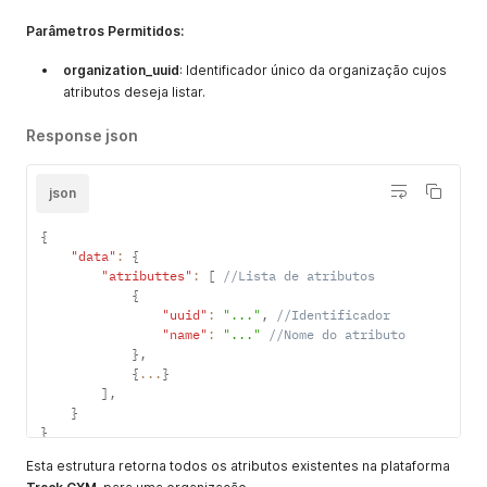
Parâmetros Permitidos:
organization_uuid
: Identificador único da organização cujos
atributos deseja listar.
Response json
json
{
"data"
:
{
"atributtes"
:
[
//Lista de atributos
{
"uuid"
:
"..."
,
//Identificador
"name"
:
"..."
//Nome do atributo      
}
,
{
...
}
]
,
}
}
Esta estrutura retorna todos os atributos existentes na plataforma