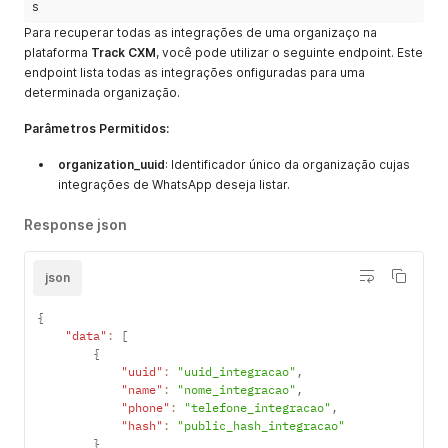
s
Para recuperar todas as integrações de uma organizaço na
plataforma
Track CXM
, você pode utilizar o seguinte endpoint. Este
endpoint lista todas as integrações onfiguradas para uma
determinada organização.
Parâmetros Permitidos:
organization_uuid
: Identificador único da organização cujas
integrações de WhatsApp deseja listar.
Response json
json
{
"data"
:
[
{
"uuid"
:
"uuid_integracao"
,
"name"
:
"nome_integracao"
,
"phone"
:
"telefone_integracao"
,
"hash"
:
"public_hash_integracao"
}