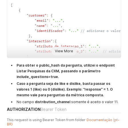
[
{
"customer"
:
{
"email"
:
"..."
,
"name"
:
"..."
,
"identificador"
:
"..."
// adicionar o valor do
}
,
"interaction"
:
{
"atributo_de_interacao_1"
:
"..."
,
View More
"atributo_de_interacao_2"
:
"..."
// adicionar
}
,
"distribution_channel"
:
"11"
,
//Canal de Distribui
Para obter o public_hash da pergunta, utilizei o endpoint
"response_time"
:
11050
,
//Tempo de Resposta (Opcio
Listar Pesquisas da CXM, passando o parâmetro
"answered_at"
:
1714075101
,
//Data/Hora da Resposta
include_questions=true.
"questions"
:
[
{
Caso a pergunta seja de like e dislike, basta passar os
"public_hash"
:
"cuWI"
,
//id da
valores 1 (like) ou 0 (dislike). Exemplo: “response” = 1. O
"answer"
:
{
mesmo vale para perguntas da métrica composta.
"response"
:
8
,
//nota do us
No campo
distribution_channel
somente é aceito o valor 11.
"comment"
:
"Muito bom"
//co
}
AUTHORIZATION
Bearer Token
}
,
{
This request is using Bearer Token from folder
Documentação (pt-
"public_hash"
:
"usUN"
,
//id da
BR)