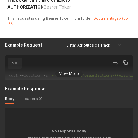
Track CXM
, para uma organização
AUTHORIZATION
Bearer Token
This request is using Bearer Token from folder
Documentação (pt-
BR)
Example Request
Listar Atributos da Track CXM
curl
View More
curl 
--
location 
-
g 
'{{url_api}}/v1/organizations/{{organiza
Example Response
Body
Headers (0)
No response body