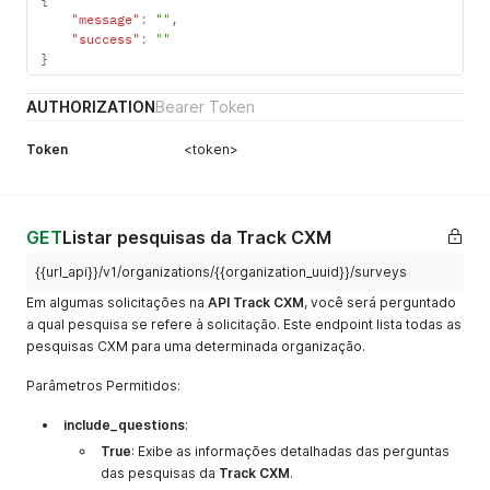
"message"
:
""
,
"success"
:
""
}
AUTHORIZATION
Bearer Token
Token
<token>
GET
Listar pesquisas da Track CXM
{{url_api}}/v1/organizations/{{organization_uuid}}/surveys
Em algumas solicitações na
API
Track
CXM
, você será perguntado
a qual pesquisa se refere à solicitação. Este endpoint lista todas as
pesquisas CXM para uma determinada organização.
Parâmetros Permitidos:
include_questions
:
True
: Exibe as informações detalhadas das perguntas
das pesquisas da
Track CXM
.