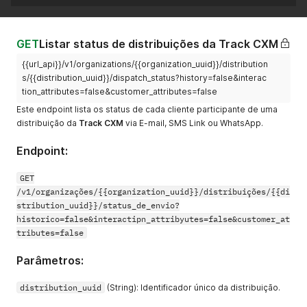
]
"public_hash"
:
"usUN"
,
//id da 
"answer"
:
{
"response"
:
4
GET
Listar status de distribuições da Track CXM
}
}
,
{{url_api}}/v1/organizations/{{organization_uuid}}/distribution
{
s/{{distribution_uuid}}/dispatch_status?history=false&interac
"public_hash"
:
"bHjJ"
,
//id da 
tion_attributes=false&customer_attributes=false
"answer"
:
{
"response"
:
1
Este endpoint lista os status de cada cliente participante de uma
}
distribuição da
Track CXM
via E-mail, SMS Link ou WhatsApp.
}
,
{
Endpoint:
"public_hash"
:
"lTqq"
,
"answer"
:
{
GET
"comment"
:
"Achei pessimo"
/v1/organizações/{{organization_uuid}}/distribuições/{{di
}
stribution_uuid}}/status_de_envio?
}
]
historico=false&interactipn_attribyutes=false&customer_at
}
tributes=false
]
'
Parâmetros:
distribution_uuid
(String): Identificador único da distribuição.