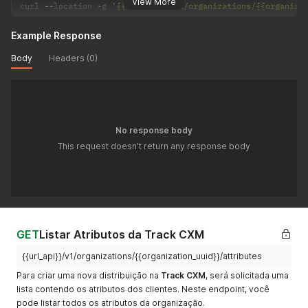
View More
curl 
--
location 
-
g 
'{{url_api}}/v1/organizations/{{organiza
Example Response
Body
Headers (0)
No response body
This request doesn't return any response body
GET
Listar Atributos da Track CXM
{{url_api}}/v1/organizations/{{organization_uuid}}/attributes
Para criar uma nova distribuição na
Track CXM
, será solicitada uma
lista contendo os atributos dos clientes. Neste endpoint, você
pode listar todos os atributos da organização.