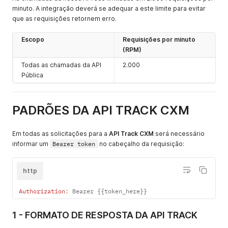
minuto. A integração deverá se adequar a este limite para evitar
que as requisições retornem erro.
Escopo
Requisições por minuto
(RPM)
Todas as chamadas da API
2.000
Pública
PADRÕES DA API TRACK CXM
Em todas as solicitações para a
API Track CXM
será necessário
informar um
Bearer token
no cabeçalho da requisição:
http
Authorization
:
 Bearer 
{
{
token_here
}
}
1 - FORMATO DE RESPOSTA DA API TRACK