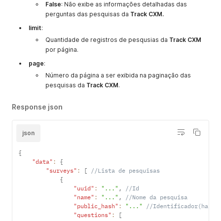
False
: Não exibe as informações detalhadas das
perguntas das pesquisas da
Track CXM.
limit
:
Quantidade de registros de pesqusias da
Track CXM
por página.
page
:
Número da página a ser exibida na paginação das
pesquisas da
Track CXM
.
Response json
json
{
"data"
:
{
"surveys"
:
[
//Lista de pesquisas
{
"uuid"
:
"..."
,
//Id
"name"
:
"..."
,
//Nome da pesquisa
"public_hash"
:
"..."
//Identificador(hash)
"questions"
:
[