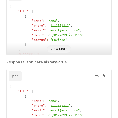
{
"data"
:
[
{
"name"
:
"name"
,
"phone"
:
"1111111111"
,
"email"
:
"email@email.com"
,
"date"
:
"05/01/2023 às 11:08"
,
"status"
:
"Enviado"
}
View More
]
,
"success"
:
1
,
"message"
:
""
Response json para history=true
}
json
{
"data"
:
[
{
"name"
:
"name"
,
"phone"
:
"1111111111"
,
"email"
:
"email@email.com"
,
"date"
:
"05/01/2023 às 11:08"
,