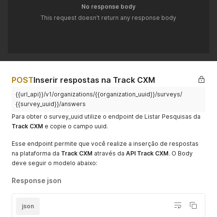
No response body
This request doesn't return any response body
POST
Inserir respostas na Track CXM
{{url_api}}/v1/organizations/{{organization_uuid}}/surveys/
{{survey_uuid}}/answers
Para obter o survey_uuid utilize o endpoint de Listar Pesquisas da
Track CXM
e copie o campo uuid.
Esse endpoint permite que você realize a inserção de respostas
na plataforma da
Track CXM
através da
API Track CXM
. O Body
deve seguir o modelo abaixo:
Response json
json