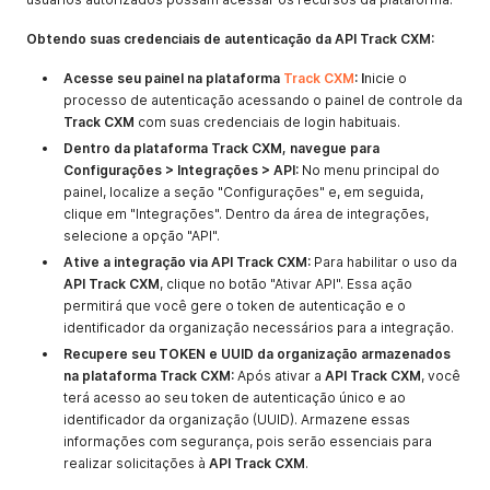
Obtendo suas credenciais de autenticação da API Track CXM:
Acesse seu painel na plataforma
Track CXM
: I
nicie o
processo de autenticação acessando o painel de controle da
Track CXM
com suas credenciais de login habituais.
Dentro da plataforma Track CXM, navegue para
Configurações > Integrações > API:
No menu principal do
painel, localize a seção "Configurações" e, em seguida,
clique em "Integrações". Dentro da área de integrações,
selecione a opção "API".
Ative a integração via API Track CXM:
Para habilitar o uso da
API Track CXM
, clique no botão "Ativar API". Essa ação
permitirá que você gere o token de autenticação e o
identificador da organização necessários para a integração.
Recupere seu TOKEN e UUID da organização armazenados
na plataforma Track CXM:
Após ativar a
API Track CXM
, você
terá acesso ao seu token de autenticação único e ao
identificador da organização (UUID). Armazene essas
informações com segurança, pois serão essenciais para
realizar solicitações à
API Track CXM
.